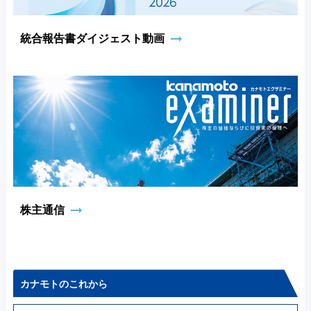
arrow_right_alt
統合報告書ダイジェスト動画
arrow_right_alt
株主通信
カナモトのこれから