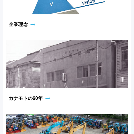
arrow_right_alt
企業理念
arrow_right_alt
カナモトの60年