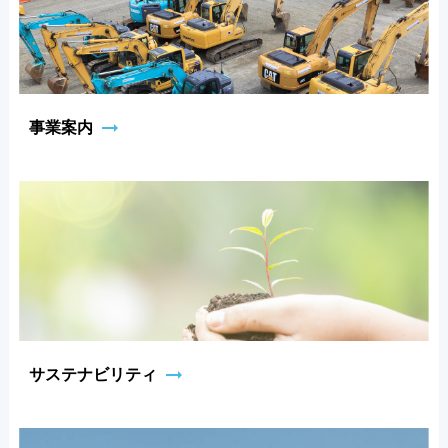
arrow_right_alt
事業案内
arrow_right_alt
サステナビリティ