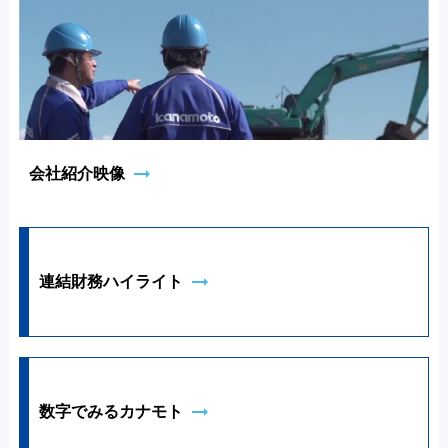
arrow_right_alt
会社紹介映像
arrow_right_alt
連結財務ハイライト
arrow_right_alt
数字でみるカナモト