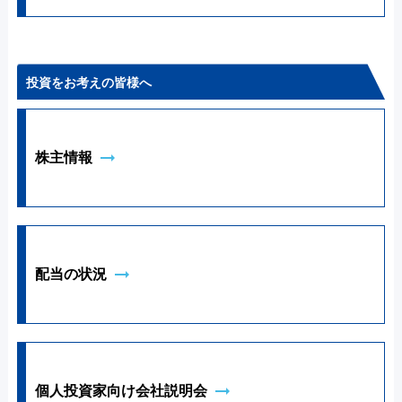
投資をお考えの皆様へ
arrow_right_alt
株主情報
arrow_right_alt
配当の状況
arrow_right_alt
個人投資家向け会社説明会