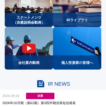
ステートメンツ
IRライブラリ
（決算説明会動画）
会社案内動画
個人投資家の皆様へ
feed
IR NEWS
2026.09.04
決算
2026年10月期（第62期）第3四半期決算短信発表