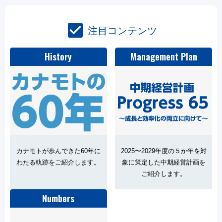
check_box
注目コンテンツ
History
Management Plan
カナモトが歩んできた60年に
2025〜2029年度の５か年を対
わたる軌跡をご紹介します。
象に策定した中期経営計画を
ご紹介します。
Numbers