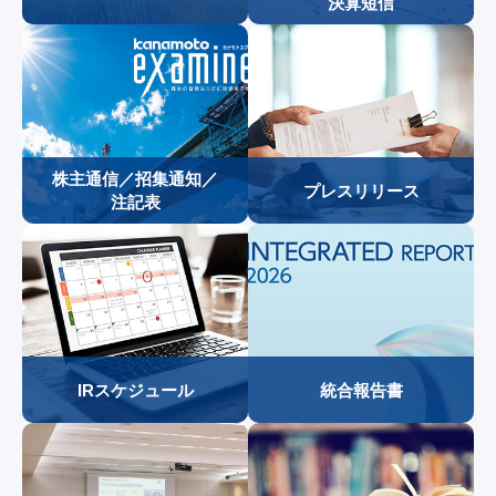
決算短信
株主通信／招集通知／
プレスリリース
注記表
1
2
3
4
IRスケジュール
統合報告書